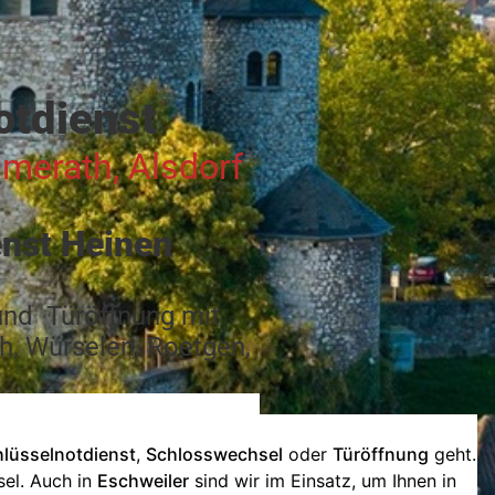
otdienst
mmerath, Alsdorf
enst Heinen
 und Türöffnung mit
th, Würselen, Roetgen,
lüsselnotdienst
,
Schlosswechsel
oder
Türöffnung
geht.
sel. Auch in
Eschweiler
sind wir im Einsatz, um Ihnen in