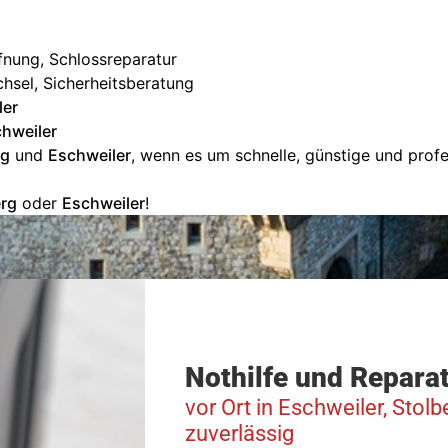
ffnung, Schlossreparatur
chsel, Sicherheitsberatung
ler
chweiler
rg
und
Eschweiler
, wenn es um schnelle, günstige und profe
erg
oder
Eschweiler
!
Nothilfe und Repara
vor Ort in Eschweiler, Sto
zuverlässig