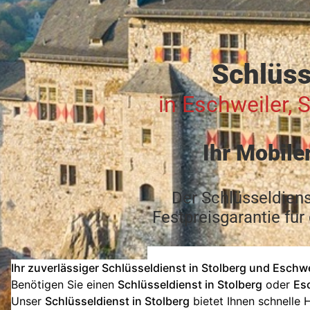
Schlüss
in Eschweiler, 
Ihr Mobile
Der Schlüsseldiens
Festpreisgarantie für
Ihr zuverlässiger Schlüsseldienst in Stolberg und Eschwei
Benötigen Sie einen
Schlüsseldienst in Stolberg
oder
Es
Unser
Schlüsseldienst in Stolberg
bietet Ihnen schnelle 