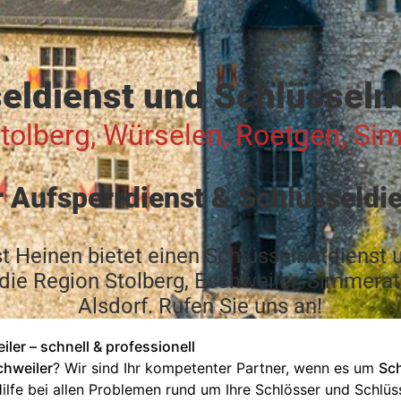
eldienst und Schlüsseln
Stolberg, Würselen, Roetgen, Si
r Aufsperrdienst & Schlüsseldi
t Heinen bietet einen Schlüsselnotdienst
 die Region Stolberg, Eschweiler, Simmera
Alsdorf. Rufen Sie
uns an!
ler – schnell & professionell
chweiler
? Wir sind Ihr kompetenter Partner, wenn es um
Sch
Hilfe bei allen Problemen rund um Ihre Schlösser und Schlüs